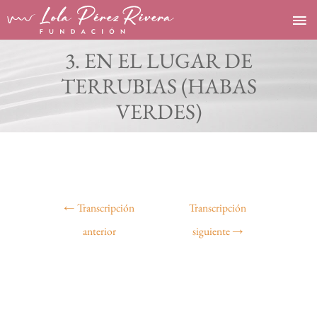
Ir
Me
al
contenido
prin
3. EN EL LUGAR DE
TERRUBIAS (HABAS
VERDES)
Navegación
←
Transcripción
Transcripción
de
anterior
siguiente
→
entradas