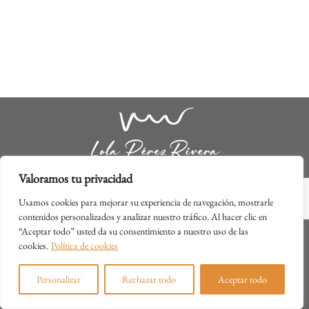
Valoramos tu privacidad
Calle Gayubares, 14
Usamos cookies para mejorar su experiencia de navegación, mostrarle
09400 Aranda de Duero (Burgos)
contenidos personalizados y analizar nuestro tráfico. Al hacer clic en
info@fundacionlolaperezrivera.org
“Aceptar todo” usted da su consentimiento a nuestro uso de las
cookies.
Política de cookies
Contacto
Aviso Legal
Política de Privacidad
Personalizar
Rechazar todo
Aceptar todo
Política de cookies